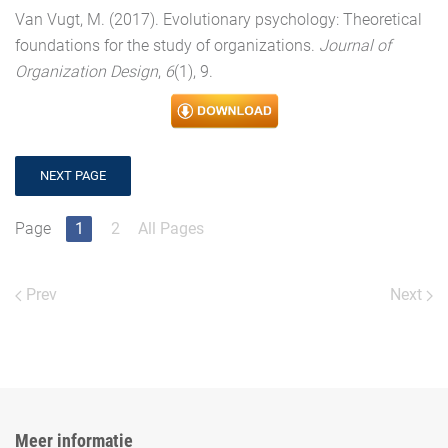
Van Vugt, M. (2017). Evolutionary psychology: Theoretical
foundations for the study of organizations.
Journal of
Organization Design
,
6
(1), 9.
NEXT PAGE
Page
1
2
All Pages
Prev
Next
Meer informatie